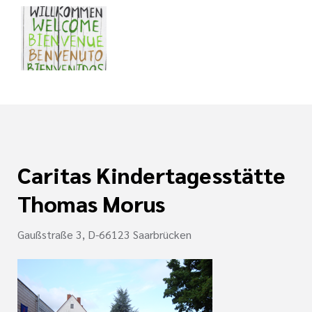
jahr
tlinien
i der cts
Caritas Kindertagesstätte
Thomas Morus
Gaußstraße 3, D-66123 Saarbrücken