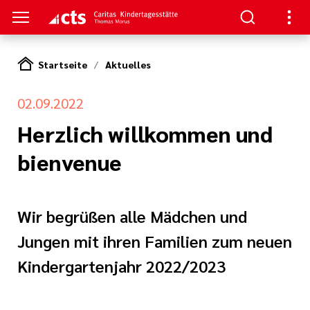
Startseite
Aktuelles
S
02.09.2022
ngebot
gen
Veranstaltungen
Herzlich willkommen und
bienvenue
ätze
ahren und
dio
g
it mit Familien
m
d Bildung
Wir begrüßen alle Mädchen und
 und Kinderschutz
spraktikum
Jungen mit ihren Familien zum neuen
Kindergartenjahr 2022/2023
gen
en
 Rahmen eines